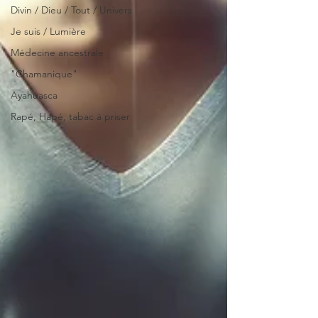
Divin / Dieu / Tout / Univers
Je suis / Lumière
Médecine ancestrale
"Chamanique"
Ayahuasca
Rapé, Hapé, tabac à priser