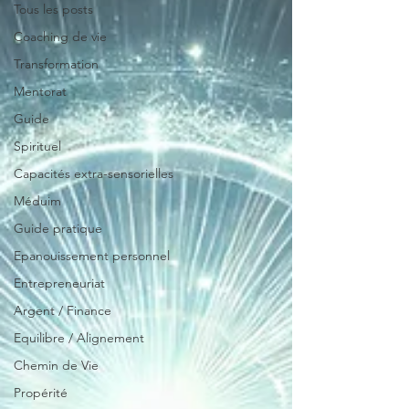
Tous les posts
Coaching de vie
Transformation
Mentorat
Guide
Spirituel
Capacités extra-sensorielles
Méduim
Guide pratique
Epanouissement personnel
Entrepreneuriat
Argent / Finance
Equilibre / Alignement
Chemin de Vie
Propérité