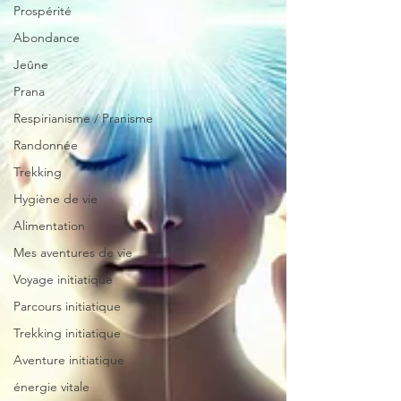
Prospérité
Abondance
Jeûne
Prana
Respirianisme / Pranisme
Randonnée
Trekking
Hygiène de vie
Alimentation
Mes aventures de vie
Voyage initiatique
Parcours initiatique
Trekking initiatique
Aventure initiatique
énergie vitale