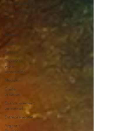
Tous les posts
Coaching de
vie
Transformation
Mentorat
Guide
Spirituel
Capacités
extra-
sensorielles
Méduim
Guide
pratique
Epanouissement
personnel
Entrepreneuriat
Argent /