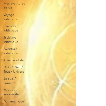
Mes aventures
de vie
Voyage
initiatique
Parcours
initiatique
Trekking
initiatique
Aventure
initiatique
énergie vitale
Divin / Dieu /
Tout / Univers
Je suis /
Lumière
Médecine
ancestrale
"Chamanique"