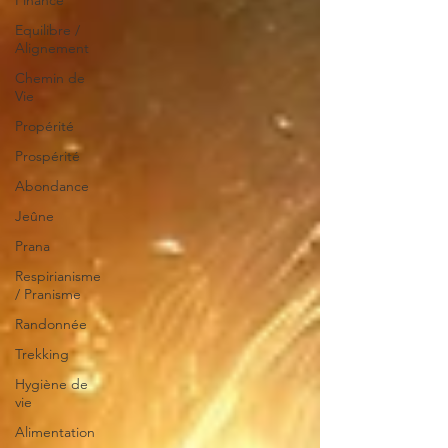
Finance
Equilibre /
Alignement
Chemin de
Vie
Propérité
Prospérité
Abondance
Jeûne
Prana
Respirianisme
/ Pranisme
Randonnée
Trekking
Hygiène de
vie
Alimentation