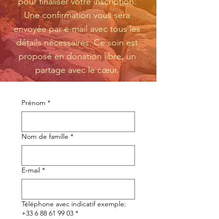
pour finaliser votre inscription.
Une confirmation vous sera
envoyée par e-mail avec tous les
détails nécessaires. Ce soin est
proposé en donation libre, un
partage avec le cœur.
Prénom
*
Nom de famille
*
E‑mail
*
Téléphone avec indicatif exemple:
+33 6 88 61 99 03
*