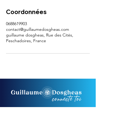
Coordonnées
0688619903
contact@guillaumedosgheas.com
guillaume dosgheas, Rue des Cités,
Peschadoires, France
Guide & Médium
Mentor/Coaching de Vie &
Spirituel