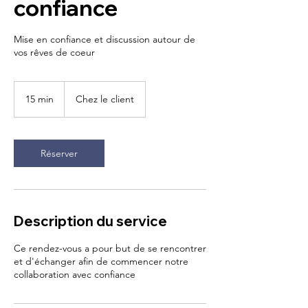
confiance
Mise en confiance et discussion autour de
vos rêves de coeur
15 min
1
Chez le client
5
m
i
n
Réserver
Description du service
Ce rendez-vous a pour but de se rencontrer
et d'échanger afin de commencer notre
collaboration avec confiance