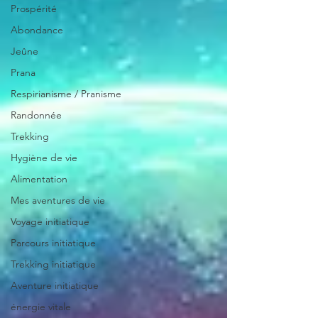
Prospérité
Abondance
Jeûne
Prana
Respirianisme / Pranisme
Randonnée
Trekking
Hygiène de vie
Alimentation
Mes aventures de vie
Voyage initiatique
Parcours initiatique
Trekking initiatique
Aventure initiatique
énergie vitale