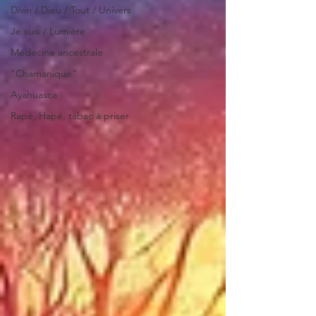
Divin / Dieu / Tout / Univers
Je suis / Lumière
Médecine ancestrale
"Chamanique"
Ayahuasca
Rapé, Hapé, tabac à priser