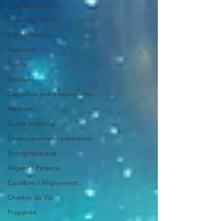
Tous les posts
Coaching de vie
Transformation
Mentorat
Guide
Spirituel
Capacités extra-sensorielles
Méduim
Guide pratique
Epanouissement personnel
Entrepreneuriat
Argent / Finance
Equilibre / Alignement
Chemin de Vie
Propérité