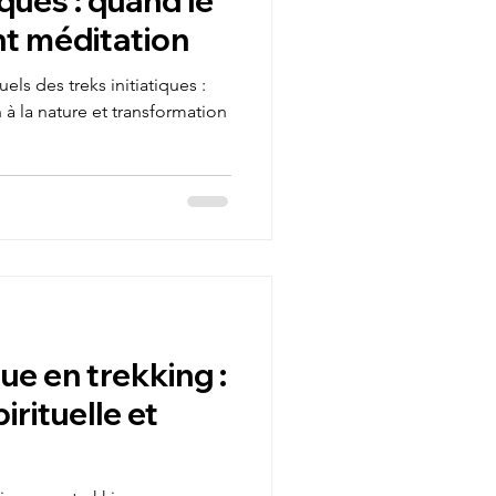
iques : quand le
nt méditation
uels des treks initiatiques :
à la nature et transformation
ue en trekking :
irituelle et