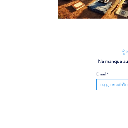
✨
 Ne manque aucu
Email
*