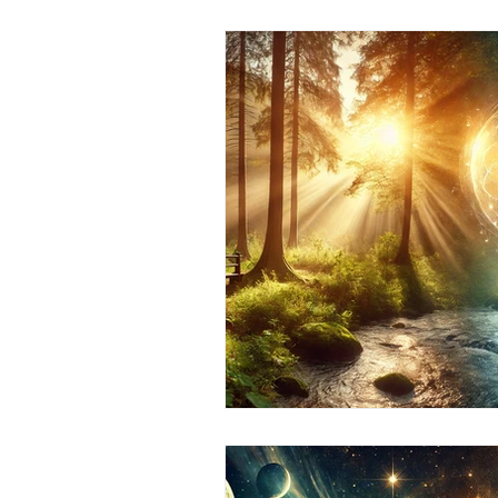
Capacités extra-sensorielles
Entrepreneuriat
Argent 
Prospérité
Abondance
Trekking
Hygiène de vie
Parcours initiatique
Trek
Divin / Dieu / Tout / Univers