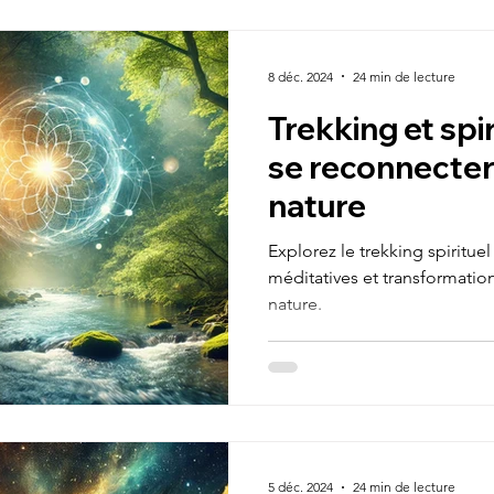
Méduim
Guide pratique
Epanouissement 
8 déc. 2024
24 min de lecture
Trekking et spiri
/ Finance
Equilibre / Alignement
Chemin de Vi
se reconnecter 
nature
Jeûne
Prana
Respirianisme / Pranisme
Explorez le trekking spirituel
méditatives et transformation
nature.
Alimentation
Mes aventures de vie
Voyage 
king initiatique
Aventure initiatique
énergie vita
5 déc. 2024
24 min de lecture