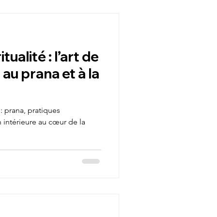
personnel
tualité : l’art de
e
Propérité
au prana et à la
Randonnée
 : prana, pratiques
 intérieure au cœur de la
initiatique
le