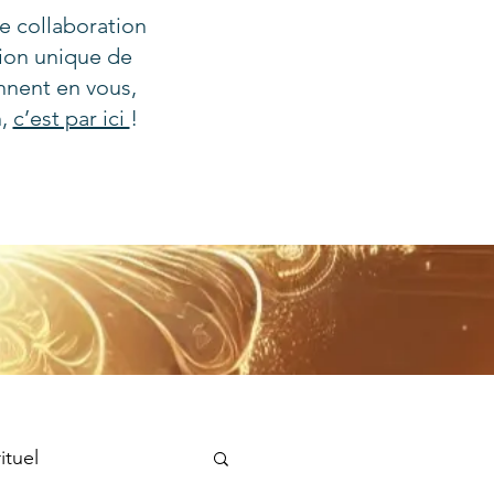
e collaboration
tion unique de
nnent en vous,
n,
c’est par ici
!
ituel