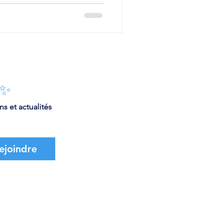
 ✨
s et actualités 
ejoindre