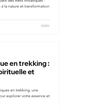
uels des treks initiatiques :
à la nature et transformation
ue en trekking :
irituelle et
tiques en trekking, une
pour explorer votre essence et