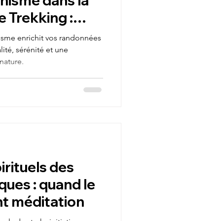
anisme dans la
 Trekking :
ion et Éveil
sme enrichit vos randonnées
lité, sérénité et une
nature.
irituels des
iques : quand le
nt méditation