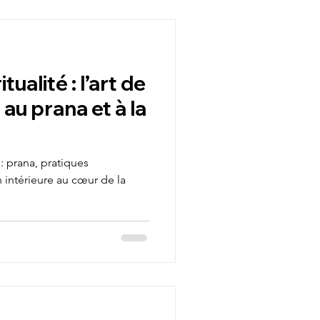
personnel
tualité : l’art de
e
Propérité
au prana et à la
Randonnée
 : prana, pratiques
 intérieure au cœur de la
initiatique
le