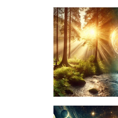
Capacités extra-sensorielles
Entrepreneuriat
Argent 
Prospérité
Abondance
Trekking
Hygiène de vie
Parcours initiatique
Trek
Divin / Dieu / Tout / Univers