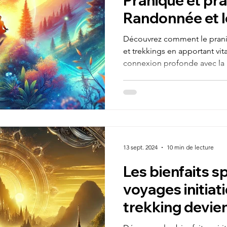
Pranique et pr
Randonnée et le
Énergie, Connex
Découvrez comment le prani
et trekkings en apportant vita
connexion profonde avec la 
13 sept. 2024
10 min de lecture
Les bienfaits sp
voyages initiat
trekking devie