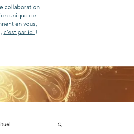
e collaboration
tion unique de
nnent en vous,
n,
c’est par ici
!
ituel