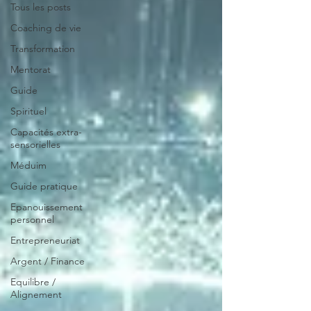
Tous les posts
Coaching de vie
Transformation
Mentorat
Guide
Spirituel
Capacités extra-
sensorielles
Méduim
Guide pratique
Epanouissement
personnel
Entrepreneuriat
Argent / Finance
Equilibre /
Alignement