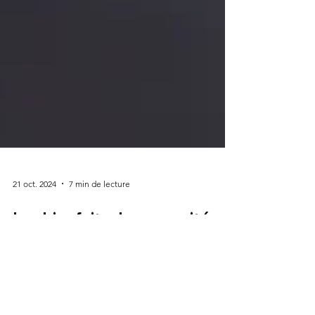
21 oct. 2024
7 min de lecture
Les bienfaits des capacités
extra-sensorielles : une
pratique quotidienne pour un
mieux-être