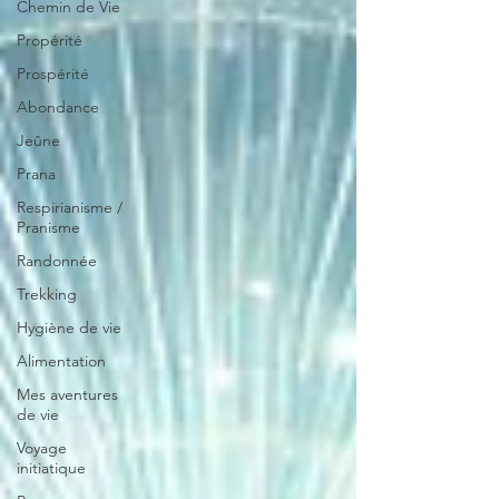
Chemin de Vie
Propérité
Prospérité
Abondance
Jeûne
Prana
Respirianisme /
Pranisme
Randonnée
Trekking
Hygiène de vie
Alimentation
Mes aventures
de vie
Voyage
initiatique