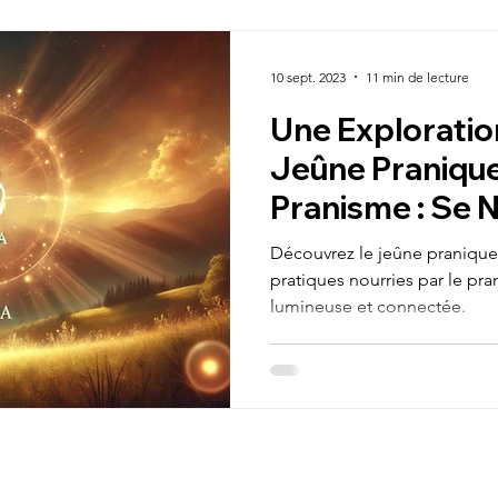
Méduim
Guide pratique
Epanouissement 
10 sept. 2023
11 min de lecture
Une Exploratio
/ Finance
Equilibre / Alignement
Chemin de Vi
Jeûne Pranique
Pranisme : Se N
Jeûne
Prana
Respirianisme / Pranisme
l'Énergie Unive
Découvrez le jeûne pranique 
pratiques nourries par le pra
lumineuse et connectée.
Alimentation
Mes aventures de vie
Voyage 
king initiatique
Aventure initiatique
énergie vita