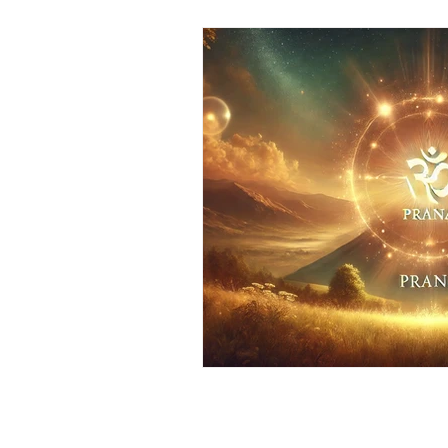
Capacités extra-sensorielles
Entrepreneuriat
Argent 
Prospérité
Abondance
Trekking
Hygiène de vie
Parcours initiatique
Trek
Divin / Dieu / Tout / Univers