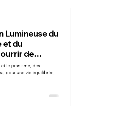
personnel
n Lumineuse du
e
Propérité
 et du
ourrir de
Randonnée
rselle
et le pranisme, des
na, pour une vie équilibrée,
initiatique
le