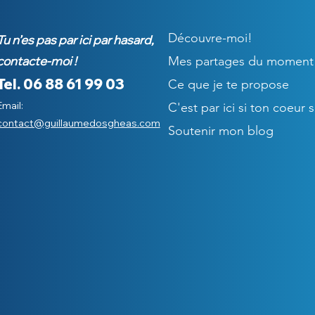
Découvre-moi!
Tu n’es pas par ici par hasard,
contacte-moi !
Mes partages du moment
Tel.
06 88 61 99 03
Ce que je te propose
Email:
C'est par ici si ton coeur 
contact@guillaumedosgheas.com
Soutenir mon blog