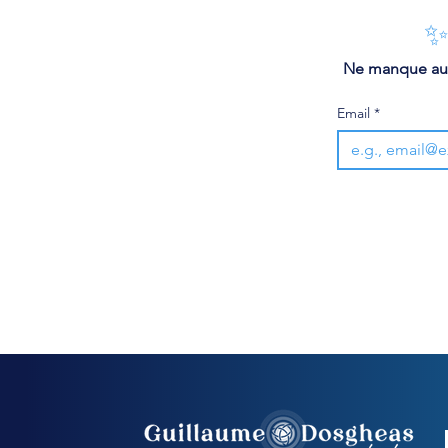
✨
 Ne manque aucu
Email
*