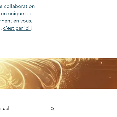
e collaboration
tion unique de
nnent en vous,
n,
c’est par ici
!
ituel