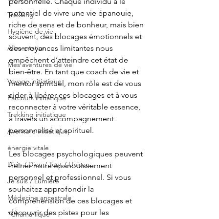
personnelle. Chaque individu a le 
potentiel de vivre une vie épanouie, 
Trekking
riche de sens et de bonheur, mais bien 
Hygiène de vie
souvent, des blocages émotionnels et 
Alimentation
des croyances limitantes nous 
empêchent d’atteindre cet état de 
Mes aventures de vie
bien-être. En tant que coach de vie et 
Voyage initiatique
mentor spirituel, mon rôle est de vous 
aider à libérer ces blocages et à vous 
Parcours initiatique
reconnecter à votre véritable essence, 
Trekking initiatique
à travers un accompagnement 
personnalisé et spirituel.
Aventure initiatique
énergie vitale
Les blocages psychologiques peuvent 
Divin / Dieu / Tout / Univers
freiner notre épanouissement 
personnel et professionnel. Si vous 
Je suis / Lumière
souhaitez approfondir la 
Médecine ancestrale
compréhension de ces blocages et 
découvrir des pistes pour les 
"Chamanique"