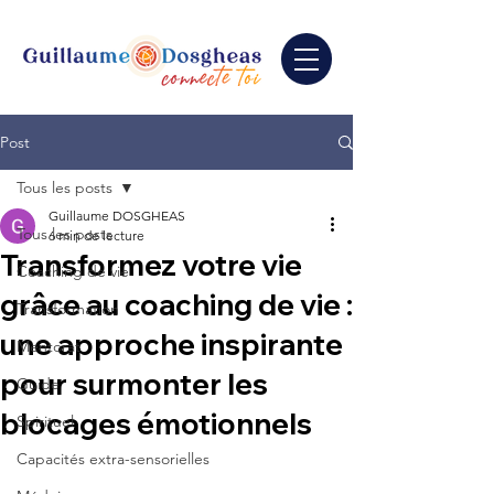
Post
Tous les posts
Guillaume DOSGHEAS
Tous les posts
6 min de lecture
Transformez votre vie
Coaching de vie
grâce au coaching de vie :
Transformation
une approche inspirante
Mentorat
pour surmonter les
Guide
blocages émotionnels
Spirituel
Capacités extra-sensorielles