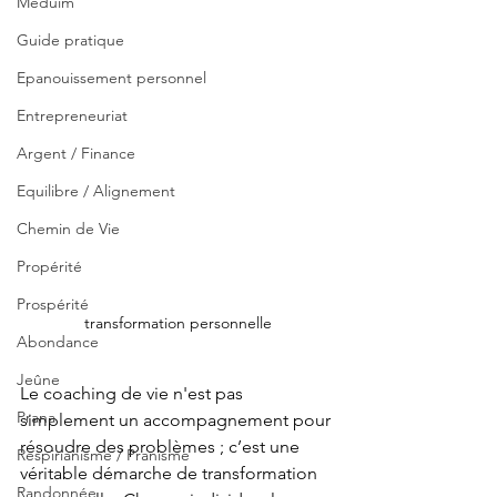
Méduim
Guide pratique
Epanouissement personnel
Entrepreneuriat
Argent / Finance
Equilibre / Alignement
Chemin de Vie
Propérité
Prospérité
transformation personnelle
Abondance
Jeûne
Le coaching de vie n'est pas 
Prana
simplement un accompagnement pour 
résoudre des problèmes ; c’est une 
Respirianisme / Pranisme
véritable démarche de transformation 
Randonnée