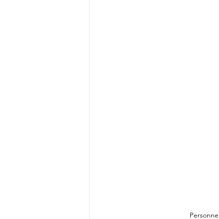
Parcours initiatique
Trek
Divin / Dieu / Tout / Univers
Personne 