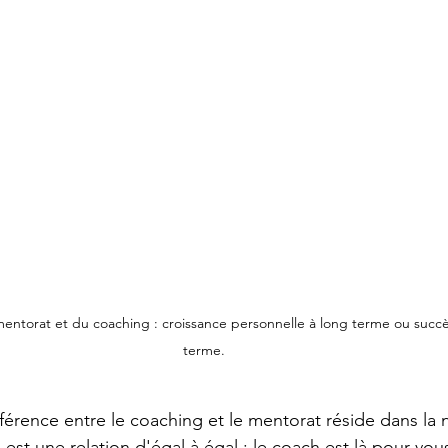
 mentorat et du coaching : croissance personnelle à long terme ou succè
terme.
férence entre le coaching et le mentorat réside dans la n
g est une relation d'égal à égal : le coach est là pour v