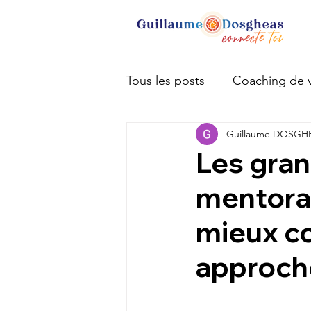
Tous les posts
Coaching de v
Guillaume DOSGH
Capacités extra-sensorielles
Les gran
mentorat
Entrepreneuriat
Argent 
mieux c
Prospérité
Abondance
approch
Trekking
Hygiène de vie