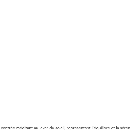
king initiatique
Aventure initiatique
énergie vita
centrée méditant au lever du soleil, représentant l'équilibre et la sérén