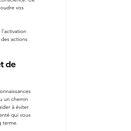
soudre vos 
’activation 
 des actions 
t de 
connaissances 
ru un chemin 
ider à éviter 
enté qui vous 
g terme.