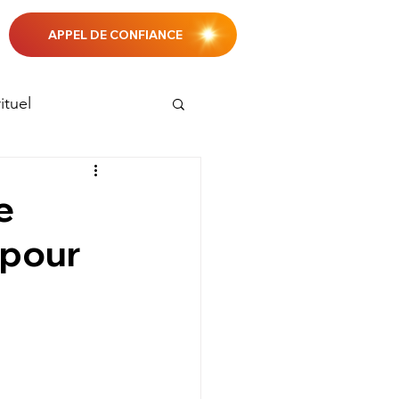
APPEL DE CONFIANCE
ituel
personnel
e
 pour
e
Propérité
Randonnée
initiatique