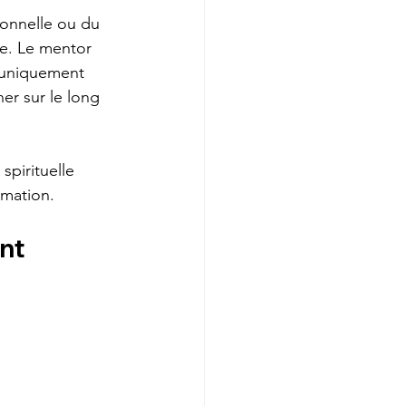
ionnelle ou du 
e. Le mentor 
s uniquement 
r sur le long 
spirituelle 
rmation.
nt