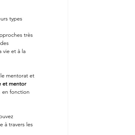
urs types 
pproches très 
 des 
vie et à la 
 le mentorat et 
e et mentor 
 en fonction 
pouvez 
e à travers les 