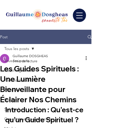
Post
Tous les posts
Guillaume DOSGHEAS
Tous les posts
8 min de lecture
Les Guides Spirituels :
Coaching de vie
Une Lumière
Transformation
Bienveillante pour
Mentorat
Éclairer Nos Chemins
Guide
Introduction : Qu'est-ce 
Spirituel
qu'un Guide Spirituel ?
Capacités extra-sensorielles