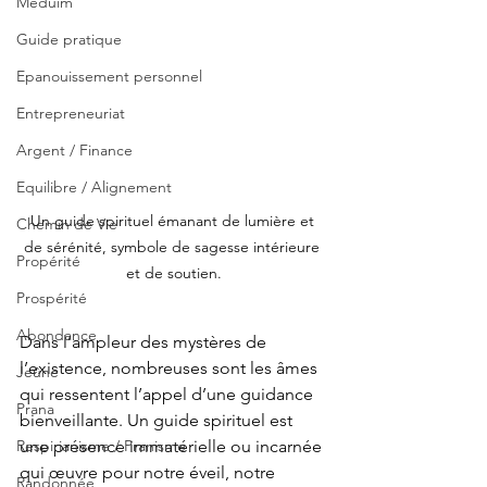
Méduim
Guide pratique
Epanouissement personnel
Entrepreneuriat
Argent / Finance
Equilibre / Alignement
Un guide spirituel émanant de lumière et 
Chemin de Vie
de sérénité, symbole de sagesse intérieure 
Propérité
et de soutien.
Prospérité
Abondance
Dans l’ampleur des mystères de 
l’existence, nombreuses sont les âmes 
Jeûne
qui ressentent l’appel d’une guidance 
Prana
bienveillante. Un guide spirituel est 
Respirianisme / Pranisme
une présence immatérielle ou incarnée 
qui œuvre pour notre éveil, notre 
Randonnée