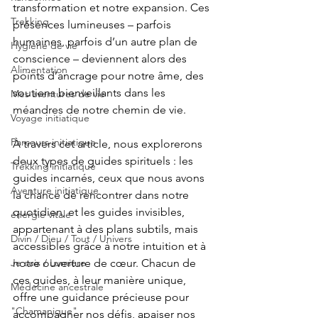
transformation et notre expansion. Ces 
Trekking
présences lumineuses – parfois 
humaines, parfois d’un autre plan de 
Hygiène de vie
conscience – deviennent alors des 
Alimentation
points d’ancrage pour notre âme, des 
soutiens bienveillants dans les 
Mes aventures de vie
méandres de notre chemin de vie.
Voyage initiatique
Parcours initiatique
À travers cet article, nous explorerons 
deux types de guides spirituels : les 
Trekking initiatique
guides incarnés, ceux que nous avons 
Aventure initiatique
la chance de rencontrer dans notre 
quotidien, et les guides invisibles, 
énergie vitale
appartenant à des plans subtils, mais 
Divin / Dieu / Tout / Univers
accessibles grâce à notre intuition et à 
Je suis / Lumière
notre ouverture de cœur. Chacun de 
ces guides, à leur manière unique, 
Médecine ancestrale
offre une guidance précieuse pour 
"Chamanique"
accompagner nos défis, apaiser nos 