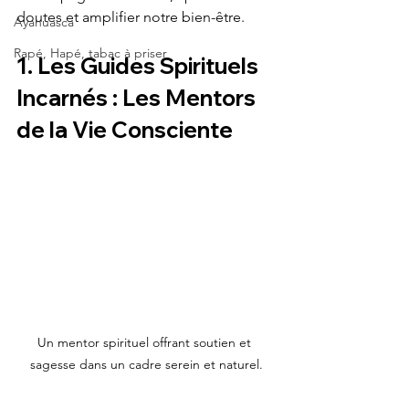
doutes et amplifier notre bien-être.
Ayahuasca
Rapé, Hapé, tabac à priser
1. Les Guides Spirituels 
Incarnés : Les Mentors 
de la Vie Consciente
Un mentor spirituel offrant soutien et 
sagesse dans un cadre serein et naturel.