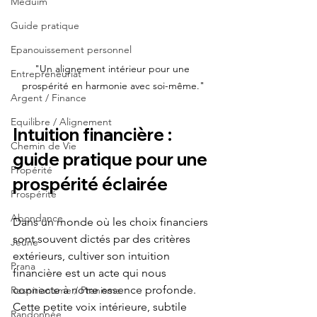
Méduim
Guide pratique
Epanouissement personnel
"Un alignement intérieur pour une 
Entrepreneuriat
prospérité en harmonie avec soi-même."
Argent / Finance
Equilibre / Alignement
Intuition financière : 
Chemin de Vie
guide pratique pour une 
Propérité
prospérité éclairée
Prospérité
Abondance
Dans un monde où les choix financiers 
sont souvent dictés par des critères 
Jeûne
extérieurs, cultiver son intuition 
Prana
financière est un acte qui nous 
connecte à notre essence profonde. 
Respirianisme / Pranisme
Cette petite voix intérieure, subtile 
Randonnée