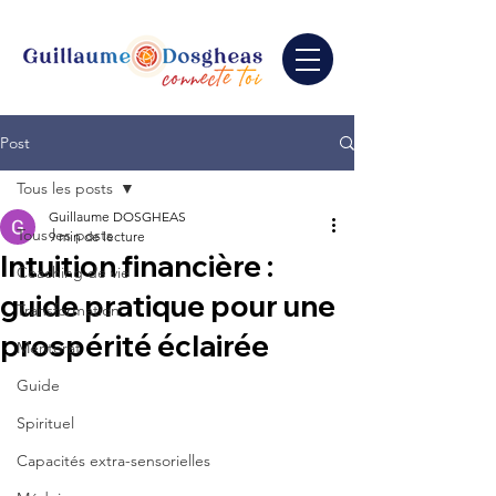
Post
Tous les posts
Guillaume DOSGHEAS
Tous les posts
9 min de lecture
Intuition financière :
Coaching de vie
guide pratique pour une
Transformation
prospérité éclairée
Mentorat
Guide
Spirituel
Capacités extra-sensorielles