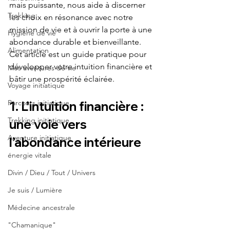
mais puissante, nous aide à discerner 
Trekking
les choix en résonance avec notre 
mission de vie et à ouvrir la porte à une 
Hygiène de vie
abondance durable et bienveillante. 
Alimentation
Cet article est un guide pratique pour 
développer votre intuition financière et 
Mes aventures de vie
bâtir une prospérité éclairée.
Voyage initiatique
Parcours initiatique
1. L’intuition financière : 
Trekking initiatique
une voie vers 
Aventure initiatique
l’abondance intérieure
énergie vitale
Divin / Dieu / Tout / Univers
Je suis / Lumière
Médecine ancestrale
"Chamanique"