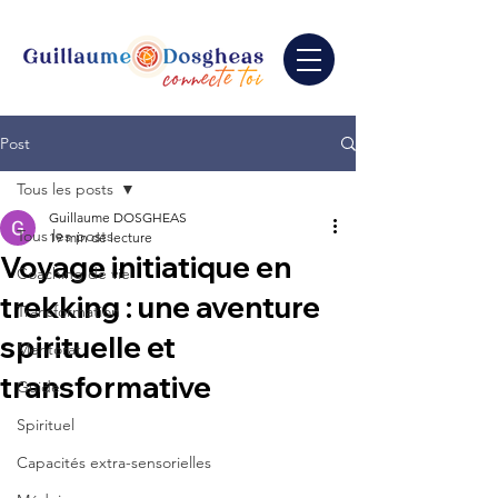
Post
Tous les posts
Guillaume DOSGHEAS
Tous les posts
19 min de lecture
Voyage initiatique en
Coaching de vie
trekking : une aventure
Transformation
spirituelle et
Mentorat
transformative
Guide
Spirituel
Capacités extra-sensorielles