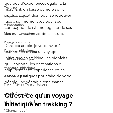
que peu d’expériences égalent. En 
Trekking
marchant, on laisse derrière soi le 
poids du quotidien pour se retrouver 
Hygiène de vie
face à soi-même, avec pour seul 
Alimentation
compagnon le rythme régulier de ses 
Mes aventures de vie
pas et les murmures de la nature.
Voyage initiatique
Dans cet article, je vous invite à 
Parcours initiatique
explorer ce qu’est un voyage 
initiatique en trekking, les bienfaits 
Trekking initiatique
qu’il apporte, les destinations qui 
Aventure initiatique
amplifient cette expérience et les 
conseils pratiques pour faire de votre 
énergie vitale
périple une véritable renaissance.
Divin / Dieu / Tout / Univers
Je suis / Lumière
Qu’est-ce qu’un voyage 
Médecine ancestrale
initiatique en trekking ?
"Chamanique"