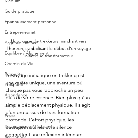
Méduim
Guide pratique
Epanouissement personnel
Entrepreneuriat
Un groupe de trekkeurs marchant vers 
Argent / Finance
l’horizon, symbolisant le début d’un voyage 
Equilibre / Alignement
initiatique transformateur.
Chemin de Vie
Propérité
Le voyage initiatique en trekking est 
une quête unique, une aventure où 
Prospérité
chaque pas vous rapproche un peu 
Abondance
plus de votre essence. Bien plus qu’un 
simple déplacement physique, il s’agit 
Jeûne
d’un processus de transformation 
Prana
profonde. L’effort physique, les 
Respirianisme / Pranisme
paysages naturels et le silence 
permettent une réflexion intérieure 
Randonnée